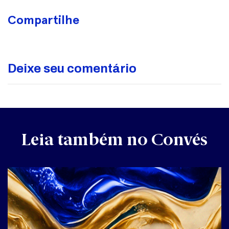
Como
Compartilhe
Chegar
+55 27
99690-
7205
+55 27
Deixe seu comentário
98116-
8136
contato@marino.com.br
Leia também no Convés