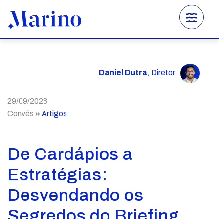
×
Home
Sobre
Daniel Dutra
, Diretor
Serviços
29/09/2023
Projetos
Convés
Artigos
Convés
De Cardápios a
Contato
Estratégias:
Instagram
Desvendando os
Facebook
WhatsApp
Segredos do Briefing