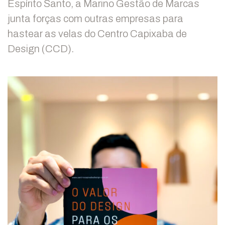
Espírito Santo, a Marino Gestão de Marcas
Como
junta forças com outras empresas para
Chegar
+55 27
hastear as velas do Centro Capixaba de
99690-
7205
Design (CCD).
+55 27
98116-
8136
contato@marino.com.br