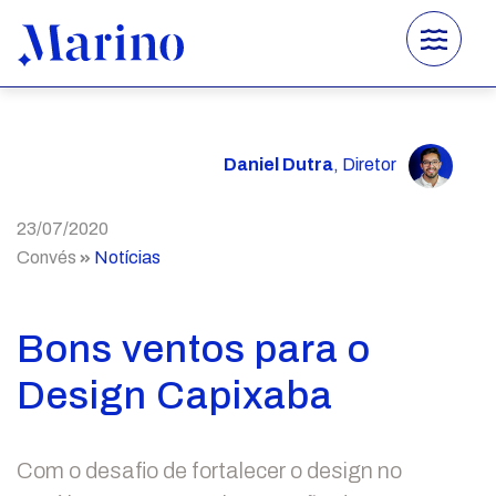
×
Home
Sobre
Daniel Dutra
, Diretor
Serviços
23/07/2020
Projetos
Convés
Notícias
Convés
Bons ventos para o
Contato
Design Capixaba
Instagram
Facebook
Com o desafio de fortalecer o design no
WhatsApp