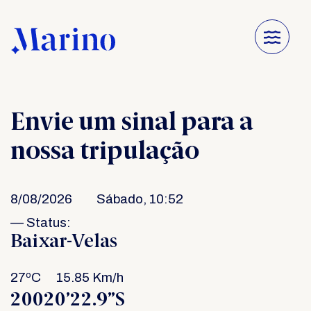
×
Home
Sobre
Envie um sinal para a
Serviços
nossa tripulação
Projetos
Convés
8/08/2026
Sábado,
10:52
Contato
— Status:
Baixar-Velas
Instagram
Facebook
27ºC
--
15.85 Km/h
WhatsApp
20020’22.9”S