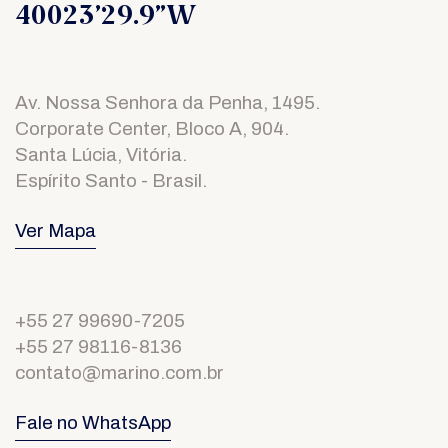
40023’29.9”W
Como
Chegar
+55 27
99690-
7205
Av. Nossa Senhora da Penha, 1495.
+55 27
Corporate Center, Bloco A, 904.
98116-
8136
Santa Lúcia, Vitória.
Espírito Santo - Brasil.
contato@marino.com.br
Ver Mapa
+55 27 99690-7205
+55 27 98116-8136
contato@marino.com.br
Fale no WhatsApp